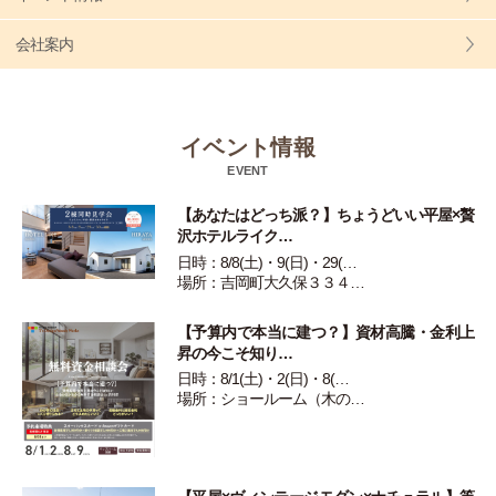
会社案内
イベント情報
EVENT
【あなたはどっち派？】ちょうどいい平屋×贅
沢ホテルライク…
日時：8/8(土)・9(日)・29(…
場所：吉岡町大久保３３４…
【予算内で本当に建つ？】資材高騰・金利上
昇の今こそ知り…
日時：8/1(土)・2(日)・8(…
場所：ショールーム（木の…