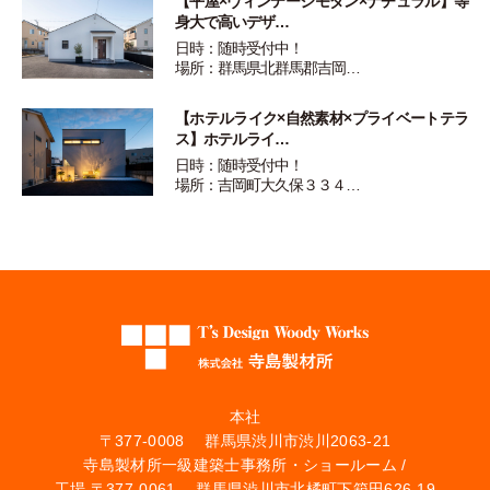
【平屋×ヴィンテージモダン×ナチュラル】等
身大で高いデザ…
日時：随時受付中！
場所：群馬県北群馬郡吉岡…
【ホテルライク×自然素材×プライベートテラ
ス】ホテルライ…
日時：随時受付中！
場所：吉岡町大久保３３４…
本社
〒377-0008 群馬県渋川市渋川2063-21
寺島製材所一級建築士事務所・ショールーム /
工場 〒377-0061 群馬県渋川市北橘町下箱田626-19