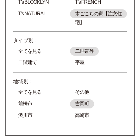
T's BLOOKLYN
T's FRENCH
T's NATURAL
木ごこちの家【注文住
宅】
タイプ別：
全てを見る
二世帯等
二階建て
平屋
地域別：
全てを見る
その他
前橋市
吉岡町
渋川市
高崎市