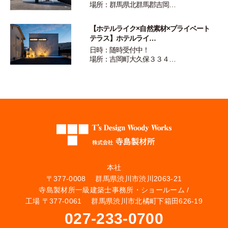
場所：群馬県北群馬郡吉岡…
【ホテルライク×自然素材×プライベート
テラス】ホテルライ…
日時：随時受付中！
場所：吉岡町大久保３３４…
本社
〒377-0008 群馬県渋川市渋川2063-21
寺島製材所一級建築士事務所・ショールーム /
工場 〒377-0061 群馬県渋川市北橘町下箱田626-19
027-233-0700