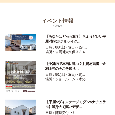
イベント情報
EVENT
【あなたはどっち派？】ちょうどいい平
屋×贅沢ホテルライク…
日時：8/8(土)・9(日)・29(…
場所：吉岡町大久保３３４…
【予算内で本当に建つ？】資材高騰・金
利上昇の今こそ知り…
日時：8/1(土)・2(日)・8(…
場所：ショールーム（木の…
【平屋×ヴィンテージモダン×ナチュラ
ル】等身大で高いデザ…
日時：随時受付中！