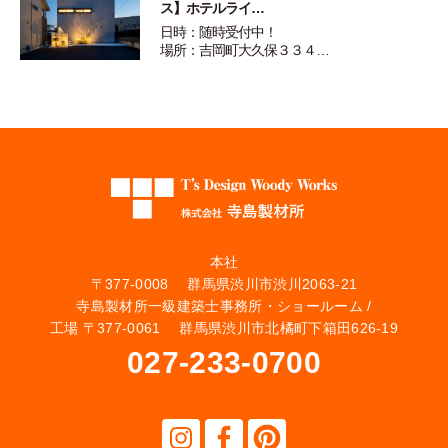
ス】ホテルライ…
日時：随時受付中！
場所：吉岡町大久保３３４…
本社
〒377-0008 群馬県渋川市渋川2063-21
寺島製材所一級建築士事務所・ショールーム /
工場 〒377-0061 群馬県渋川市北橘町下箱田626-19
027-233-0700