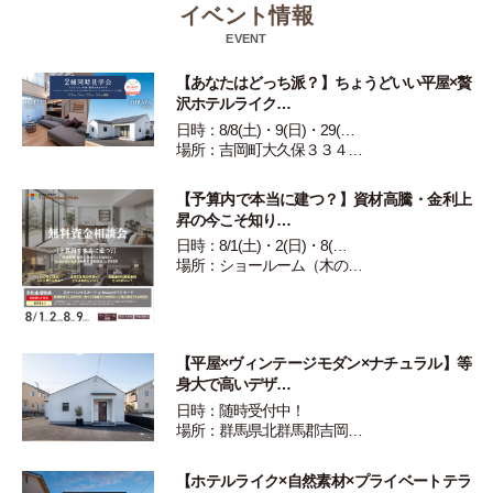
イベント情報
EVENT
【あなたはどっち派？】ちょうどいい平屋×贅
沢ホテルライク…
日時：8/8(土)・9(日)・29(…
場所：吉岡町大久保３３４…
【予算内で本当に建つ？】資材高騰・金利上
昇の今こそ知り…
日時：8/1(土)・2(日)・8(…
場所：ショールーム（木の…
【平屋×ヴィンテージモダン×ナチュラル】等
身大で高いデザ…
日時：随時受付中！
場所：群馬県北群馬郡吉岡…
【ホテルライク×自然素材×プライベートテラ