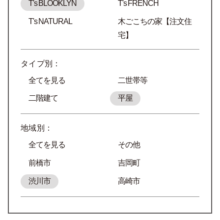
T's BLOOKLYN
T's FRENCH
T's NATURAL
木ごこちの家【注文住
宅】
タイプ別：
全てを見る
二世帯等
二階建て
平屋
地域別：
全てを見る
その他
前橋市
吉岡町
渋川市
高崎市