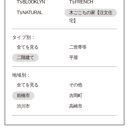
T's BLOOKLYN
T's FRENCH
T's NATURAL
木ごこちの家【注文住
宅】
タイプ別：
全てを見る
二世帯等
二階建て
平屋
地域別：
全てを見る
その他
前橋市
吉岡町
渋川市
高崎市