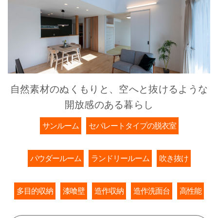
自然素材のぬくもりと、空へと抜けるような
開放感のある暮らし
サンルーム
セパレートタイプの脱衣室
パウダールーム
ランドリールーム
吹き抜け
多目的収納
漆喰壁
造作収納
造作洗面台
高性能