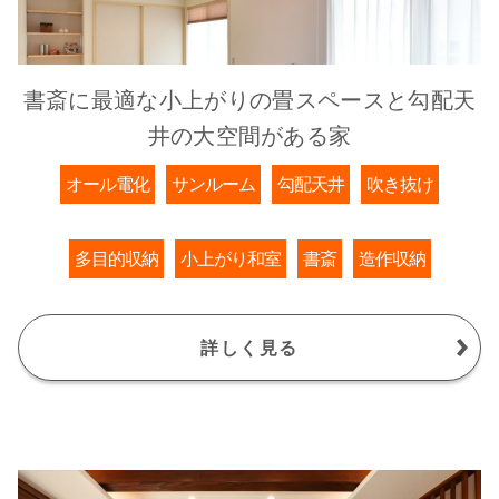
書斎に最適な小上がりの畳スペースと勾配天
井の大空間がある家
オール電化
サンルーム
勾配天井
吹き抜け
多目的収納
小上がり和室
書斎
造作収納
詳しく見る