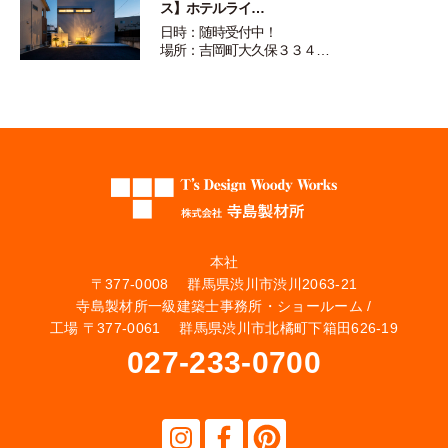
ス】ホテルライ…
日時：随時受付中！
場所：吉岡町大久保３３４…
本社
〒377-0008 群馬県渋川市渋川2063-21
寺島製材所一級建築士事務所・ショールーム /
工場 〒377-0061 群馬県渋川市北橘町下箱田626-19
027-233-0700