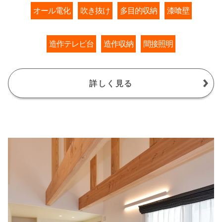
オール電化
吹き抜け
多目的収納
漆喰壁
造作テレビ台
造作収納
間接照明
詳しく見る