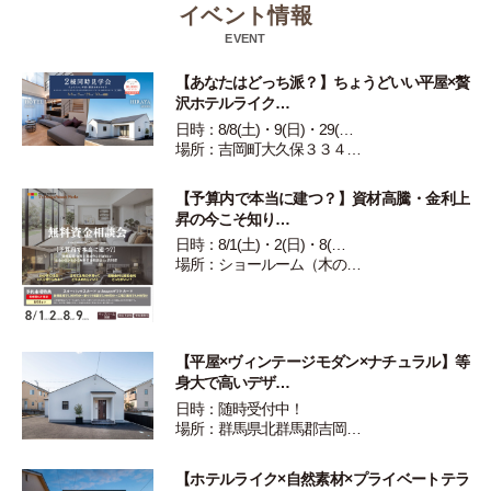
イベント情報
EVENT
【あなたはどっち派？】ちょうどいい平屋×贅
沢ホテルライク…
日時：8/8(土)・9(日)・29(…
場所：吉岡町大久保３３４…
【予算内で本当に建つ？】資材高騰・金利上
昇の今こそ知り…
日時：8/1(土)・2(日)・8(…
場所：ショールーム（木の…
【平屋×ヴィンテージモダン×ナチュラル】等
身大で高いデザ…
日時：随時受付中！
場所：群馬県北群馬郡吉岡…
【ホテルライク×自然素材×プライベートテラ