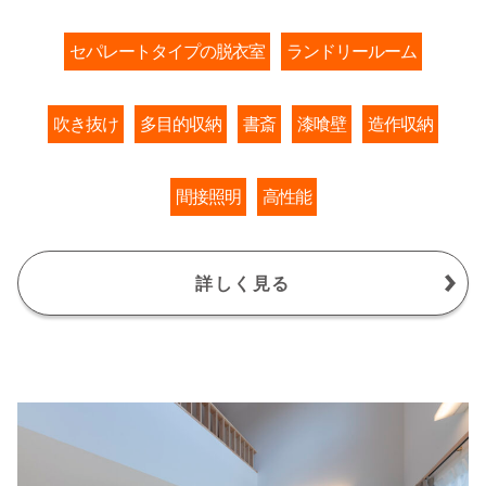
セパレートタイプの脱衣室
ランドリールーム
吹き抜け
多目的収納
書斎
漆喰壁
造作収納
間接照明
高性能
詳しく見る