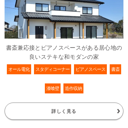
書斎兼応接とピアノスペースがある居心地の
良いステキな和モダンの家
オール電化
スタディコーナー
ピアノスペース
書斎
漆喰壁
造作収納
詳しく見る