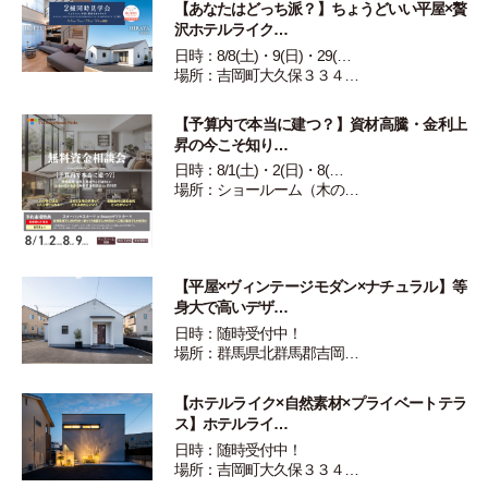
【あなたはどっち派？】ちょうどいい平屋×贅
沢ホテルライク…
日時：8/8(土)・9(日)・29(…
場所：吉岡町大久保３３４…
【予算内で本当に建つ？】資材高騰・金利上
昇の今こそ知り…
日時：8/1(土)・2(日)・8(…
場所：ショールーム（木の…
【平屋×ヴィンテージモダン×ナチュラル】等
身大で高いデザ…
日時：随時受付中！
場所：群馬県北群馬郡吉岡…
【ホテルライク×自然素材×プライベートテラ
ス】ホテルライ…
日時：随時受付中！
場所：吉岡町大久保３３４…