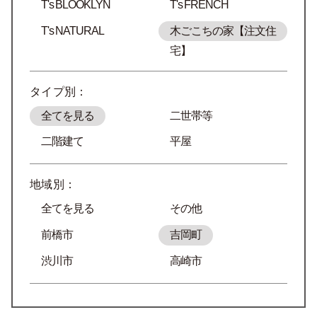
T's BLOOKLYN
T's FRENCH
T's NATURAL
木ごこちの家【注文住
宅】
タイプ別：
全てを見る
二世帯等
二階建て
平屋
地域別：
全てを見る
その他
前橋市
吉岡町
渋川市
高崎市