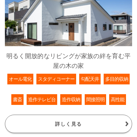
明るく開放的なリビングが家族の絆を育む平
屋の木の家
オール電化
スタディコーナー
勾配天井
多目的収納
書斎
造作テレビ台
造作収納
間接照明
高性能
詳しく見る