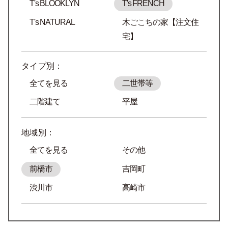
T's BLOOKLYN
T's FRENCH
T's NATURAL
木ごこちの家【注文住
宅】
タイプ別：
全てを見る
二世帯等
二階建て
平屋
地域別：
全てを見る
その他
前橋市
吉岡町
渋川市
高崎市