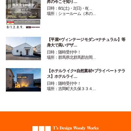
昇の今こそ知り…
日時：8/1(土)・2(日)・8(…
場所：ショールーム（木の…
【平屋×ヴィンテージモダン×ナチュラル】等
身大で高いデザ…
日時：随時受付中！
場所：群馬県北群馬郡吉岡…
【ホテルライク×自然素材×プライベートテラ
ス】ホテルライ…
日時：随時受付中！
場所：吉岡町大久保３３４…