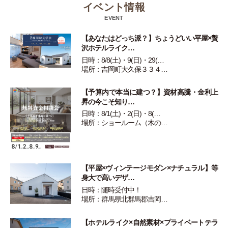
イベント情報
EVENT
【あなたはどっち派？】ちょうどいい平屋×贅
沢ホテルライク…
日時：8/8(土)・9(日)・29(…
場所：吉岡町大久保３３４…
【予算内で本当に建つ？】資材高騰・金利上
昇の今こそ知り…
日時：8/1(土)・2(日)・8(…
場所：ショールーム（木の…
【平屋×ヴィンテージモダン×ナチュラル】等
身大で高いデザ…
日時：随時受付中！
場所：群馬県北群馬郡吉岡…
【ホテルライク×自然素材×プライベートテラ