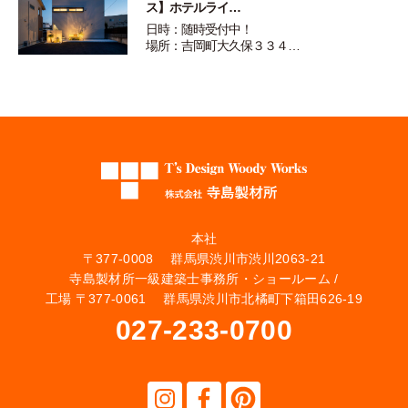
ス】ホテルライ…
日時：随時受付中！
場所：吉岡町大久保３３４…
本社
〒377-0008 群馬県渋川市渋川2063-21
寺島製材所一級建築士事務所・ショールーム /
工場 〒377-0061 群馬県渋川市北橘町下箱田626-19
027-233-0700