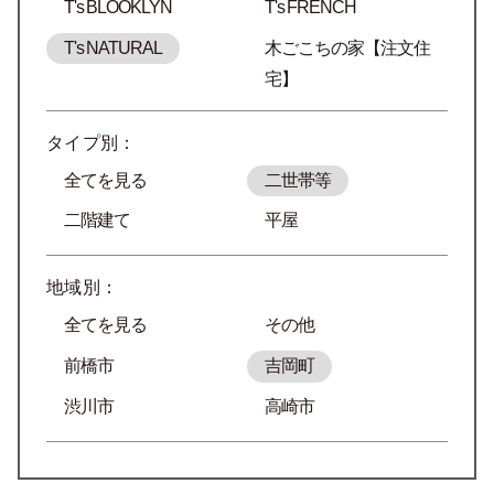
T's BLOOKLYN
T's FRENCH
T's NATURAL
木ごこちの家【注文住
宅】
タイプ別：
全てを見る
二世帯等
二階建て
平屋
地域別：
全てを見る
その他
前橋市
吉岡町
渋川市
高崎市