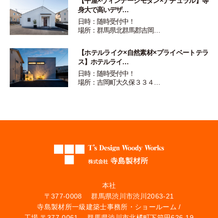
【平屋×ヴィンテージモダン×ナチュラル】等
身大で高いデザ…
日時：随時受付中！
場所：群馬県北群馬郡吉岡…
【ホテルライク×自然素材×プライベートテラ
ス】ホテルライ…
日時：随時受付中！
場所：吉岡町大久保３３４…
本社
〒377-0008 群馬県渋川市渋川2063-21
寺島製材所一級建築士事務所・ショールーム /
工場 〒377-0061 群馬県渋川市北橘町下箱田626-19