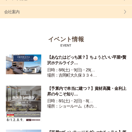
会社案内
イベント情報
EVENT
【あなたはどっち派？】ちょうどいい平屋×贅
沢ホテルライク…
日時：8/8(土)・9(日)・29(…
場所：吉岡町大久保３３４…
【予算内で本当に建つ？】資材高騰・金利上
昇の今こそ知り…
日時：8/1(土)・2(日)・8(…
場所：ショールーム（木の…