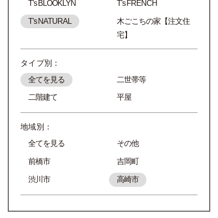
T's BLOOKLYN
T's FRENCH
T's NATURAL
木ごこちの家【注文住
宅】
タイプ別：
全てを見る
二世帯等
二階建て
平屋
地域別：
全てを見る
その他
前橋市
吉岡町
渋川市
高崎市