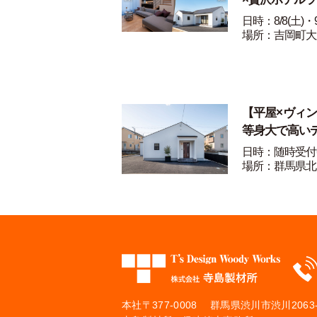
日時：8/8(土)・9
場所：吉岡町大
【平屋×ヴィ
等身大で高い
日時：随時受付
場所：群馬県北
本社
〒377-0008 群馬県渋川市渋川2063-