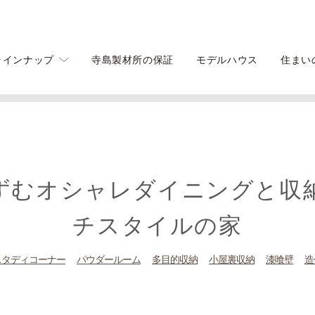
ラインナップ
寺島製材所の保証
モデルハウス
住まい
が充実のフレンチスタイルの家
ずむオシャレダイニングと収
チスタイルの家
スタディコーナー
パウダールーム
多目的収納
小屋裏収納
漆喰壁
造