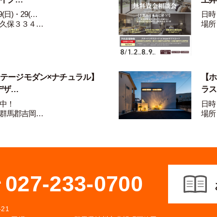
(日)・29(…
日時：
久保３３４…
場所
ンテージモダン×ナチュラル】
【ホ
デザ…
ラス
中！
日時
群馬郡吉岡…
場所
027-233-0700
21