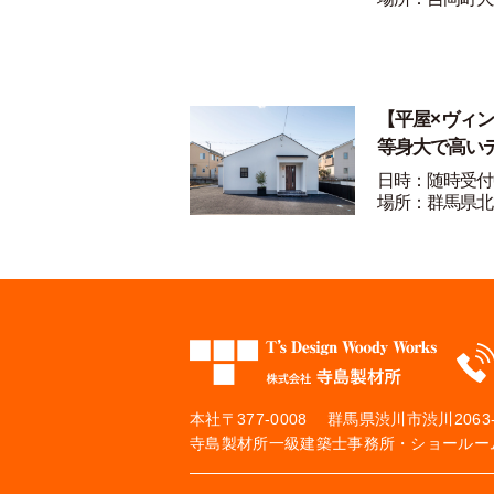
【平屋×ヴィ
等身大で高い
日時：随時受付
場所：群馬県北
本社
〒377-0008 群馬県渋川市渋川2063-
寺島製材所一級建築士事務所・ショールーム