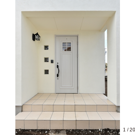
1
/
2