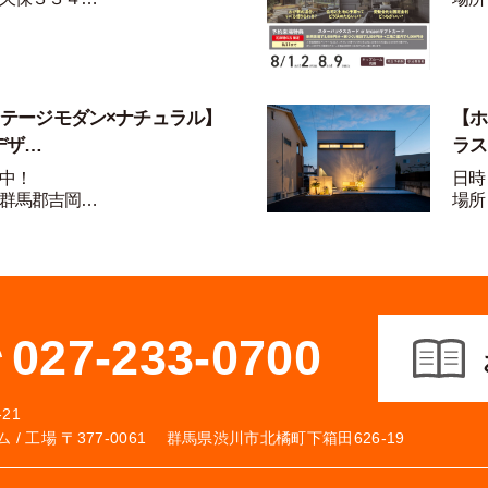
ンテージモダン×ナチュラル】
【ホ
デザ…
ラス
中！
日時
群馬郡吉岡…
場所
027-233-0700
21
 /
工場 〒377-0061 群馬県渋川市北橘町下箱田626-19