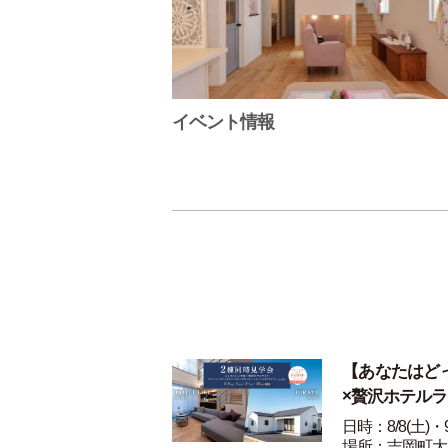
イベント情報
【あなたはど
×贅沢ホテル
日時：8/8(土)・9
場所：吉岡町大