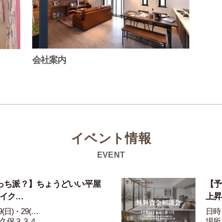
会社案内
イベント情報
EVENT
っち派？】ちょうどいい平屋
【予
ライク…
上昇
(日)・29(…
日時：
久保３３４…
場所