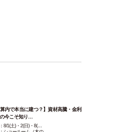
算内で本当に建つ？】資材高騰・金利
の今こそ知り…
8/1(土)・2(日)・8(…
：ショールーム（木の…