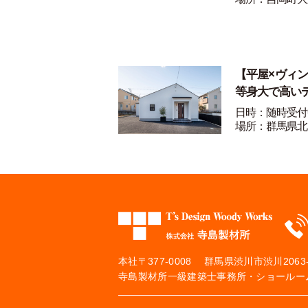
【平屋×ヴィ
等身大で高い
日時：随時受付
場所：群馬県北
本社
〒377-0008 群馬県渋川市渋川2063-
寺島製材所一級建築士事務所・ショールーム