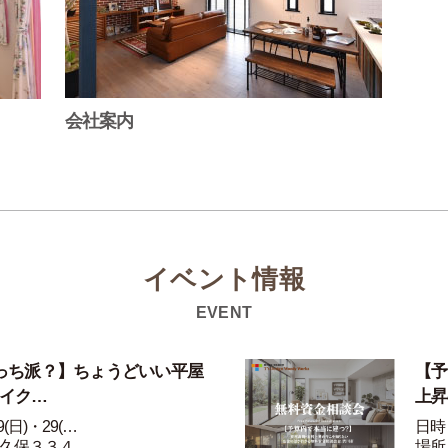
会社案内
イベント情報
EVENT
っち派？】ちょうどいい平屋
【予
ライク…
上昇
(日)・29(…
日時：
久保３３４…
場所