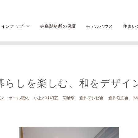
ラインナップ
寺島製材所の保証
モデルハウス
住まい
住まい
暮らしを楽しむ、和をデザイ
ン
オール電化
小上がり和室
漆喰壁
造作テレビ台
造作洗面台
間