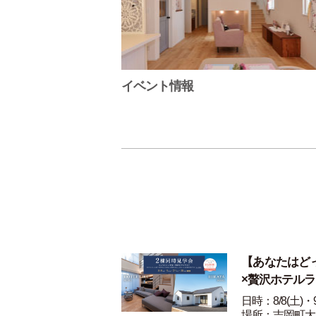
イベント情報
【あなたはど
×贅沢ホテル
日時：8/8(土)・9
場所：吉岡町大