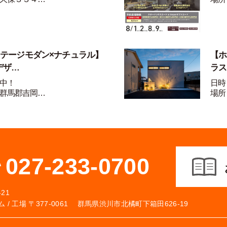
ンテージモダン×ナチュラル】
【ホ
デザ…
ラス
中！
日時
群馬郡吉岡…
場所
027-233-0700
21
 /
工場 〒377-0061 群馬県渋川市北橘町下箱田626-19