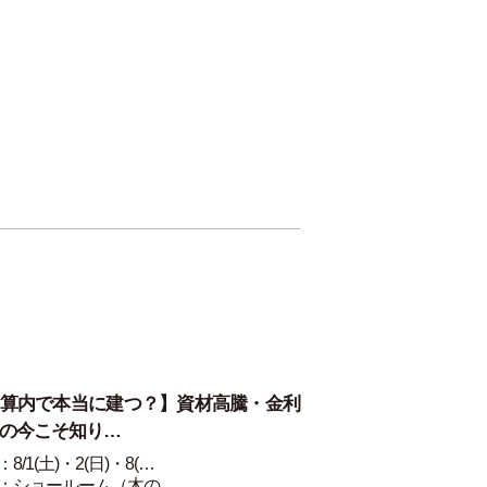
算内で本当に建つ？】資材高騰・金利
の今こそ知り…
8/1(土)・2(日)・8(…
：ショールーム（木の…