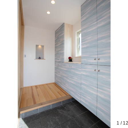
1
/
1