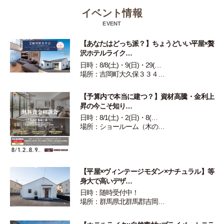
イベント情報
EVENT
【あなたはどっち派？】ちょうどいい平屋×贅
沢ホテルライク…
日時：8/8(土)・9(日)・29(…
場所：吉岡町大久保３３４…
【予算内で本当に建つ？】資材高騰・金利上
昇の今こそ知り…
日時：8/1(土)・2(日)・8(…
場所：ショールーム（木の…
【平屋×ヴィンテージモダン×ナチュラル】等
身大で高いデザ…
日時：随時受付中！
場所：群馬県北群馬郡吉岡…