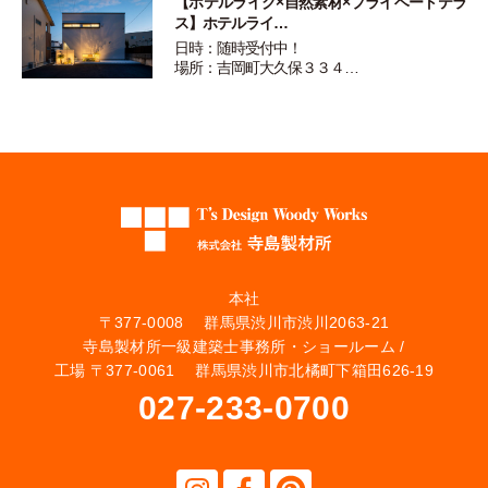
【ホテルライク×自然素材×プライベートテラ
ス】ホテルライ…
日時：随時受付中！
場所：吉岡町大久保３３４…
本社
〒377-0008 群馬県渋川市渋川2063-21
寺島製材所一級建築士事務所・ショールーム /
工場 〒377-0061 群馬県渋川市北橘町下箱田626-19
027-233-0700