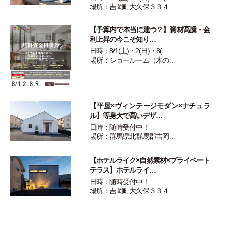
場所：吉岡町大久保３３４…
【予算内で本当に建つ？】資材高騰・金
利上昇の今こそ知り…
日時：8/1(土)・2(日)・8(…
場所：ショールーム（木の…
【平屋×ヴィンテージモダン×ナチュラ
ル】等身大で高いデザ…
日時：随時受付中！
場所：群馬県北群馬郡吉岡…
【ホテルライク×自然素材×プライベート
テラス】ホテルライ…
日時：随時受付中！
場所：吉岡町大久保３３４…