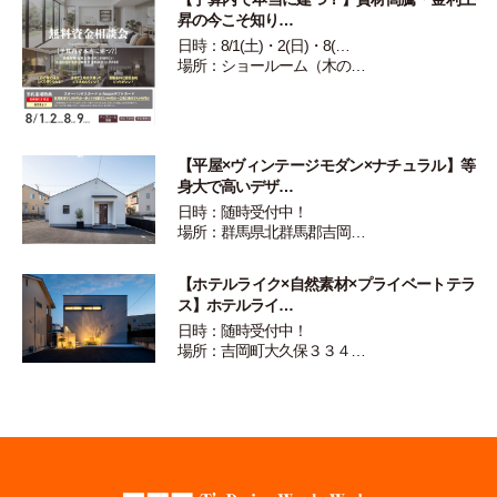
昇の今こそ知り…
日時：8/1(土)・2(日)・8(…
場所：ショールーム（木の…
【平屋×ヴィンテージモダン×ナチュラル】等
身大で高いデザ…
日時：随時受付中！
場所：群馬県北群馬郡吉岡…
【ホテルライク×自然素材×プライベートテラ
ス】ホテルライ…
日時：随時受付中！
場所：吉岡町大久保３３４…