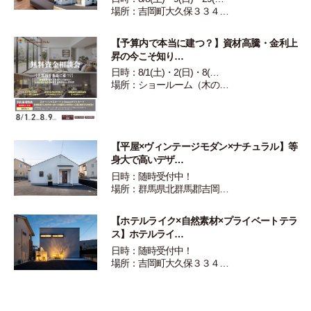
場所：吉岡町大久保３３４…
【予算内で本当に建つ？】資材高騰・金利上
昇の今こそ知り…
日時：8/1(土)・2(日)・8(…
場所：ショールーム（木の…
【平屋×ヴィンテージモダン×ナチュラル】等
身大で高いデザ…
日時：随時受付中！
場所：群馬県北群馬郡吉岡…
【ホテルライク×自然素材×プライベートテラ
ス】ホテルライ…
日時：随時受付中！
場所：吉岡町大久保３３４…