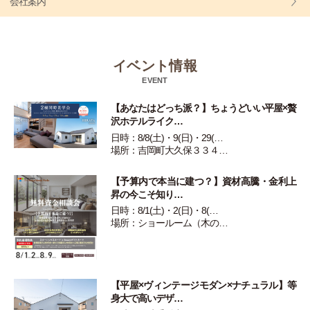
会社案内
イベント情報
EVENT
【あなたはどっち派？】ちょうどいい平屋×贅
沢ホテルライク…
日時：8/8(土)・9(日)・29(…
場所：吉岡町大久保３３４…
【予算内で本当に建つ？】資材高騰・金利上
昇の今こそ知り…
日時：8/1(土)・2(日)・8(…
場所：ショールーム（木の…
【平屋×ヴィンテージモダン×ナチュラル】等
身大で高いデザ…