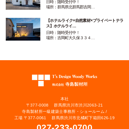
日時：随時受付中！
場所：群馬県北群馬郡吉岡…
【ホテルライク×自然素材×プライベートテラ
ス】ホテルライ…
日時：随時受付中！
場所：吉岡町大久保３３４…
本社
〒377-0008 群馬県渋川市渋川2063-21
寺島製材所一級建築士事務所・ショールーム /
工場 〒377-0061 群馬県渋川市北橘町下箱田626-19
027-233-0700