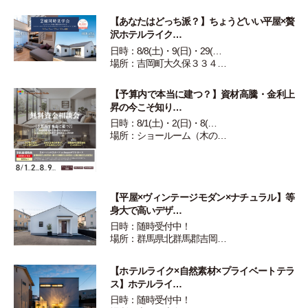
【あなたはどっち派？】ちょうどいい平屋×贅
沢ホテルライク…
日時：8/8(土)・9(日)・29(…
場所：吉岡町大久保３３４…
【予算内で本当に建つ？】資材高騰・金利上
昇の今こそ知り…
日時：8/1(土)・2(日)・8(…
場所：ショールーム（木の…
【平屋×ヴィンテージモダン×ナチュラル】等
身大で高いデザ…
日時：随時受付中！
場所：群馬県北群馬郡吉岡…
【ホテルライク×自然素材×プライベートテラ
ス】ホテルライ…
日時：随時受付中！