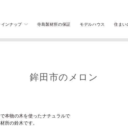
ラインナップ
寺島製材所の保証
モデルハウス
住まい
鉾田市のメロン
馬で本物の木を使ったナチュラルで
製材所の鈴木です。