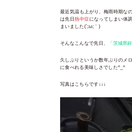
最近気温も上がり、梅雨時期な
は先日
熱中症
になってしまい体
まいました(´;ω;｀)
そんなこんなで先日、
「茨城県
久しぶりというか数年ぶりのメ
に食べれる美味しさでした^_^
写真はこちらです↓↓↓