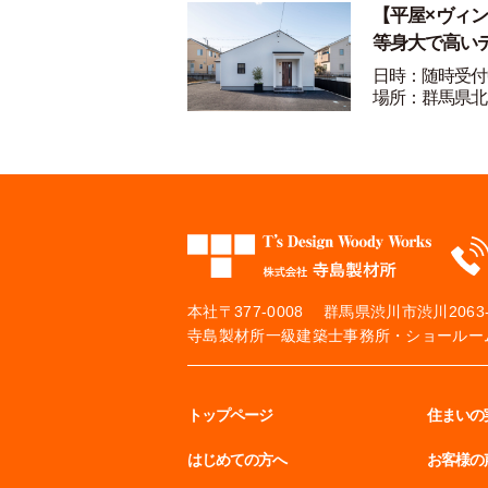
【平屋×ヴィ
等身大で高い
日時：随時受付
場所：群馬県北
本社
〒377-0008 群馬県渋川市渋川2063-
寺島製材所一級建築士事務所・ショールーム
トップページ
住まいの
はじめての方へ
お客様の