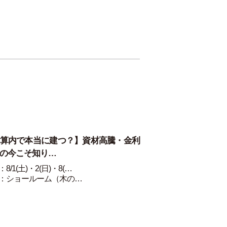
算内で本当に建つ？】資材高騰・金利
の今こそ知り…
8/1(土)・2(日)・8(…
：ショールーム（木の…