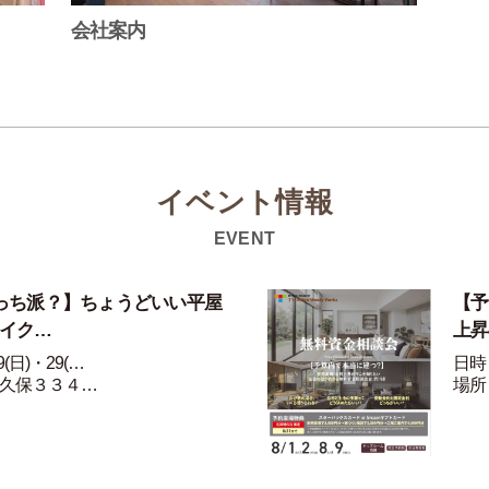
会社案内
イベント情報
EVENT
っち派？】ちょうどいい平屋
【予
ライク…
上昇
(日)・29(…
日時：
久保３３４…
場所