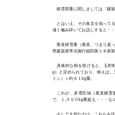
積雪荷重に関しましては「建築
とはいえ、その条文を知ってる
凄く嚙み砕いてお話しすると・
垂直積雪量（垂直、つまり真っ
県建築基準法施行細則第１８条
具体的な例を挙げると、玉村町
g）と定められており、例えば、
トン）＝約６１kg重。
これが、多雪区域（垂直積雪量
で、１,０００kg重超え・・・
そして大切なのは、これらを設計