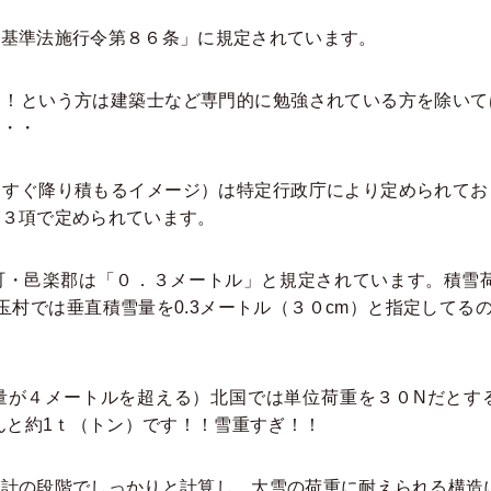
基準法施行令第８６条」に規定されています。
！という方は建築士など専門的に勉強されている方を除いて
・・・
すぐ降り積もるイメージ）は特定行政庁により定められてお
第３項で定められています。
・邑楽郡は「０．３メートル」と規定されています。積雪荷
玉村では垂直積雪量を0.3メートル（３０cm）と指定してる
が４メートルを超える）北国では単位荷重を３０Nだとする
なんと約1ｔ（トン）です！！雪重すぎ！！
の段階でしっかりと計算し、大雪の荷重に耐えられる構造にして