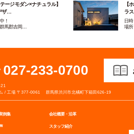
ンテージモダン×ナチュラル】
【ホ
デザ…
ラス
中！
日時
群馬郡吉岡…
場所
027-233-0700
21
 /
工場 〒377-0061 群馬県渋川市北橘町下箱田626-19
実例集
会社概要・沿革
声
スタッフ紹介