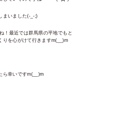
ました(-_-;)
ね！最近では群馬県の平地でもと
を心がけて行きますm(__)m
幸いですm(__)m