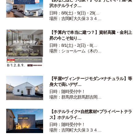
沢ホテルライク…
日時：8/8(土)・9(日)・29(…
場所：吉岡町大久保３３４…
【予算内で本当に建つ？】資材高騰・金利上
昇の今こそ知り…
日時：8/1(土)・2(日)・8(…
場所：ショールーム（木の…
【平屋×ヴィンテージモダン×ナチュラル】等
身大で高いデザ…
日時：随時受付中！
場所：群馬県北群馬郡吉岡…
【ホテルライク×自然素材×プライベートテラ
ス】ホテルライ…
日時：随時受付中！
場所：吉岡町大久保３３４…