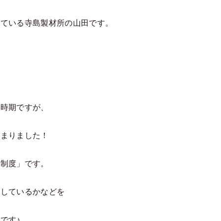
している寺島製材所の山田です。
る時期ですが、
始まりました！
務制度」です。
合しているかなどを
です♪