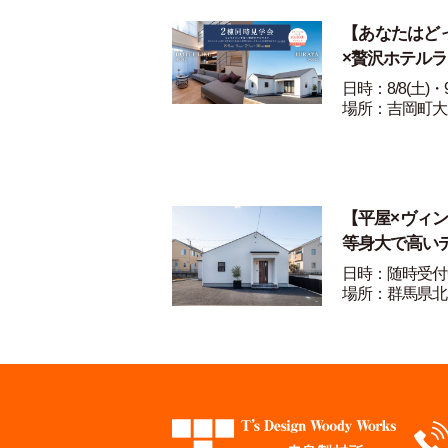
【あなたはど
×贅沢ホテル
日時：8/8(土)・9
場所：吉岡町大
【平屋×ヴィ
等身大で高い
日時：随時受付
場所：群馬県北