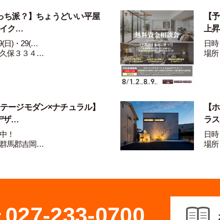
っち派？】ちょうどいい平屋
【予
ライク…
上昇
(日)・29(…
日時：
久保３３４…
場所
ンテージモダン×ナチュラル】
【ホ
デザ…
ラス
中！
日時
群馬郡吉岡…
場所
027-233-0700