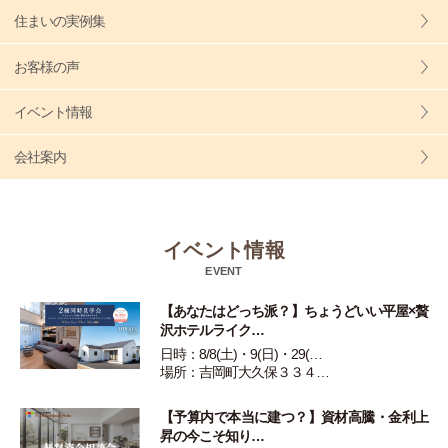
住まいの実例集
お客様の声
イベント情報
会社案内
イベント情報
EVENT
【あなたはどっち派？】ちょうどいい平屋×贅
沢ホテルライク…
日時：8/8(土)・9(日)・29(…
場所：吉岡町大久保３３４…
【予算内で本当に建つ？】資材高騰・金利上
昇の今こそ知り…