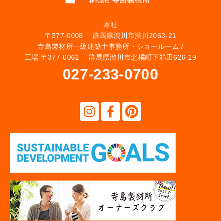
本社
〒377-0008 群馬県渋川市渋川2063-21
寺島製材所一級建築士事務所・ショールーム /
工場 〒377-0061 群馬県渋川市北橘町下箱田626-19
027-233-0700