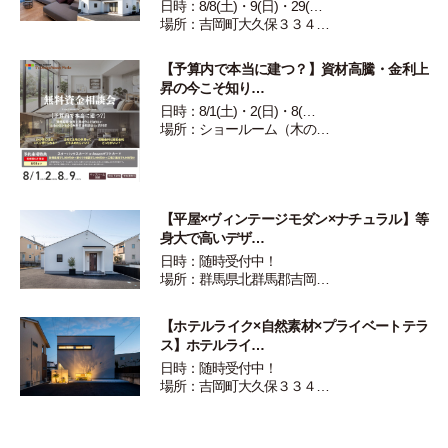
日時：8/8(土)・9(日)・29(…
場所：吉岡町大久保３３４…
【予算内で本当に建つ？】資材高騰・金利上
昇の今こそ知り…
日時：8/1(土)・2(日)・8(…
場所：ショールーム（木の…
【平屋×ヴィンテージモダン×ナチュラル】等
身大で高いデザ…
日時：随時受付中！
場所：群馬県北群馬郡吉岡…
【ホテルライク×自然素材×プライベートテラ
ス】ホテルライ…
日時：随時受付中！
場所：吉岡町大久保３３４…