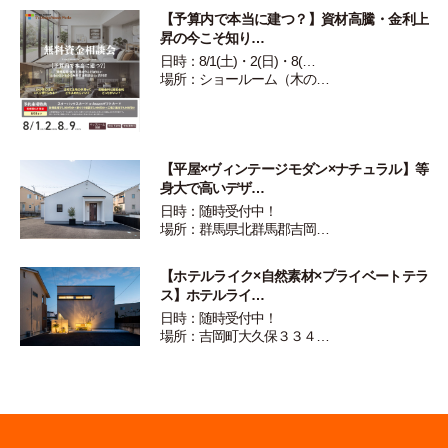
【予算内で本当に建つ？】資材高騰・金利上
昇の今こそ知り…
日時：8/1(土)・2(日)・8(…
場所：ショールーム（木の…
【平屋×ヴィンテージモダン×ナチュラル】等
身大で高いデザ…
日時：随時受付中！
場所：群馬県北群馬郡吉岡…
【ホテルライク×自然素材×プライベートテラ
ス】ホテルライ…
日時：随時受付中！
場所：吉岡町大久保３３４…