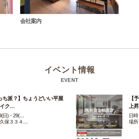
会社案内
イベント情報
EVENT
っち派？】ちょうどいい平屋
【予
ライク…
上昇
(日)・29(…
日時：
久保３３４…
場所