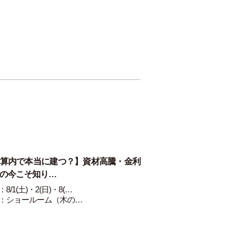
算内で本当に建つ？】資材高騰・金利
の今こそ知り…
8/1(土)・2(日)・8(…
：ショールーム（木の…