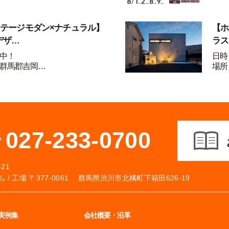
ンテージモダン×ナチュラル】
【ホ
デザ…
ラス
中！
日時
群馬郡吉岡…
場所
027-233-0700
21
 /
工場 〒377-0061 群馬県渋川市北橘町下箱田626-19
実例集
会社概要・沿革