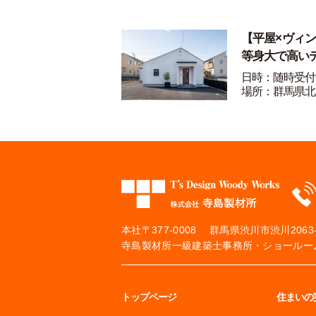
【平屋×ヴィ
等身大で高い
日時：随時受付
場所：群馬県北
本社
〒377-0008 群馬県渋川市渋川2063-
寺島製材所一級建築士事務所・ショールーム
トップページ
住まいの