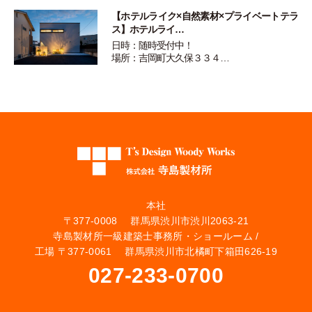
【ホテルライク×自然素材×プライベートテラ
ス】ホテルライ…
日時：随時受付中！
場所：吉岡町大久保３３４…
本社
〒377-0008 群馬県渋川市渋川2063-21
寺島製材所一級建築士事務所・ショールーム /
工場 〒377-0061 群馬県渋川市北橘町下箱田626-19
027-233-0700