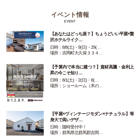
イベント情報
EVENT
【あなたはどっち派？】ちょうどいい平屋×贅
沢ホテルライク…
日時：8/8(土)・9(日)・29(…
場所：吉岡町大久保３３４…
【予算内で本当に建つ？】資材高騰・金利上
昇の今こそ知り…
日時：8/1(土)・2(日)・8(…
場所：ショールーム（木の…
【平屋×ヴィンテージモダン×ナチュラル】等
身大で高いデザ…
日時：随時受付中！
場所：群馬県北群馬郡吉岡…