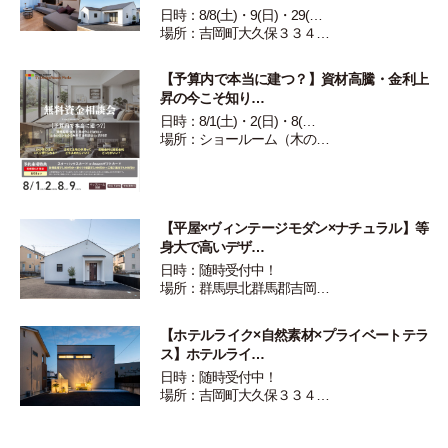
日時：8/8(土)・9(日)・29(…
場所：吉岡町大久保３３４…
【予算内で本当に建つ？】資材高騰・金利上
昇の今こそ知り…
日時：8/1(土)・2(日)・8(…
場所：ショールーム（木の…
【平屋×ヴィンテージモダン×ナチュラル】等
身大で高いデザ…
日時：随時受付中！
場所：群馬県北群馬郡吉岡…
【ホテルライク×自然素材×プライベートテラ
ス】ホテルライ…
日時：随時受付中！
場所：吉岡町大久保３３４…