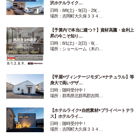
沢ホテルライク…
日時：8/8(土)・9(日)・29(…
場所：吉岡町大久保３３４…
【予算内で本当に建つ？】資材高騰・金利上
昇の今こそ知り…
日時：8/1(土)・2(日)・8(…
場所：ショールーム（木の…
【平屋×ヴィンテージモダン×ナチュラル】等
身大で高いデザ…
日時：随時受付中！
場所：群馬県北群馬郡吉岡…
【ホテルライク×自然素材×プライベートテラ
ス】ホテルライ…
日時：随時受付中！
場所：吉岡町大久保３３４…