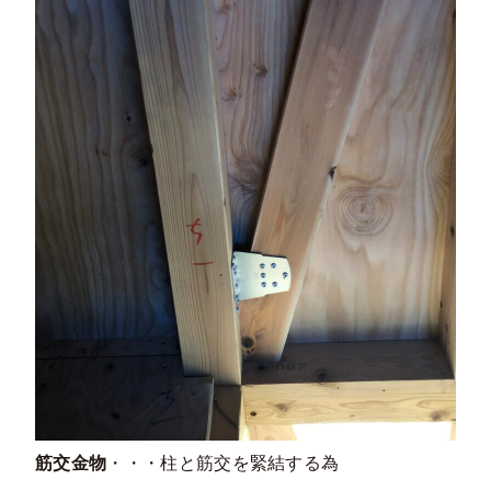
筋交金物
・・・柱と筋交を緊結する為