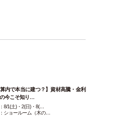
算内で本当に建つ？】資材高騰・金利
の今こそ知り…
8/1(土)・2(日)・8(…
：ショールーム（木の…