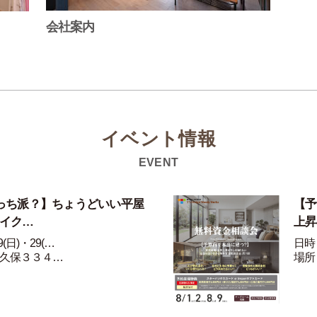
会社案内
イベント情報
EVENT
っち派？】ちょうどいい平屋
【予
ライク…
上昇
(日)・29(…
日時：
久保３３４…
場所