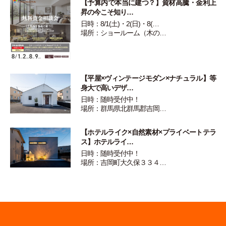
【予算内で本当に建つ？】資材高騰・金利上
昇の今こそ知り…
日時：8/1(土)・2(日)・8(…
場所：ショールーム（木の…
【平屋×ヴィンテージモダン×ナチュラル】等
身大で高いデザ…
日時：随時受付中！
場所：群馬県北群馬郡吉岡…
【ホテルライク×自然素材×プライベートテラ
ス】ホテルライ…
日時：随時受付中！
場所：吉岡町大久保３３４…