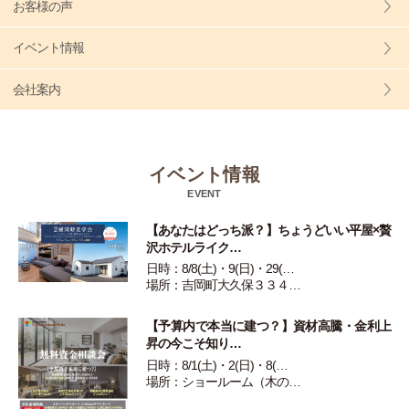
お客様の声
イベント情報
会社案内
イベント情報
EVENT
【あなたはどっち派？】ちょうどいい平屋×贅
沢ホテルライク…
日時：8/8(土)・9(日)・29(…
場所：吉岡町大久保３３４…
【予算内で本当に建つ？】資材高騰・金利上
昇の今こそ知り…
日時：8/1(土)・2(日)・8(…
場所：ショールーム（木の…