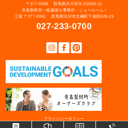
〒377-0008 群馬県渋川市渋川2063-21
寺島製材所一級建築士事務所・ショールーム /
工場 〒377-0061 群馬県渋川市北橘町下箱田626-19
027-233-0700
プライバシーポリシー