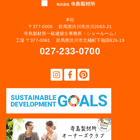
本社
〒377-0008 群馬県渋川市渋川2063-21
寺島製材所一級建築士事務所・ショールーム /
工場 〒377-0061 群馬県渋川市北橘町下箱田626-19
027-233-0700