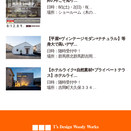
昇の今こそ知り…
日時：8/1(土)・2(日)・8(…
場所：ショールーム（木の…
【平屋×ヴィンテージモダン×ナチュラル】等
身大で高いデザ…
日時：随時受付中！
場所：群馬県北群馬郡吉岡…
【ホテルライク×自然素材×プライベートテラ
ス】ホテルライ…
日時：随時受付中！
場所：吉岡町大久保３３４…