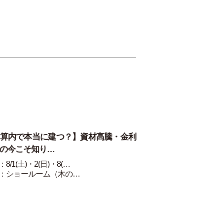
算内で本当に建つ？】資材高騰・金利
の今こそ知り…
8/1(土)・2(日)・8(…
：ショールーム（木の…