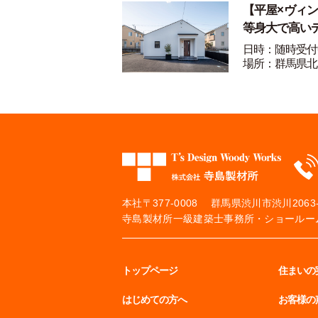
【平屋×ヴィ
等身大で高い
日時：随時受付
場所：群馬県北
本社
〒377-0008 群馬県渋川市渋川2063-
寺島製材所一級建築士事務所・ショールーム
トップページ
住まいの
はじめての方へ
お客様の