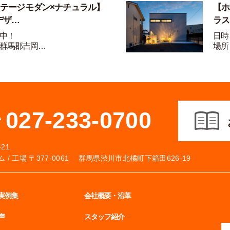
ンテージモダン×ナチュラル】
【ホ
デザ…
ラス
中！
日時
群馬郡吉岡…
場所
027-233-0700
21
 /
工場 〒377-0061 群馬県渋川市北橘町下箱田626-19
実例集
会社概要・沿革
声
スタッフ紹介