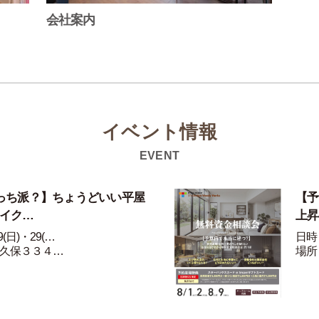
会社案内
イベント情報
EVENT
っち派？】ちょうどいい平屋
【予
ライク…
上昇
(日)・29(…
日時：
久保３３４…
場所