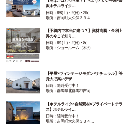
【あなたはどっち派？】ちょうどいい平屋×贅
沢ホテルライク…
日時：8/8(土)・9(日)・29(…
場所：吉岡町大久保３３４…
【予算内で本当に建つ？】資材高騰・金利上
昇の今こそ知り…
日時：8/1(土)・2(日)・8(…
場所：ショールーム（木の…
【平屋×ヴィンテージモダン×ナチュラル】等
身大で高いデザ…
日時：随時受付中！
場所：群馬県北群馬郡吉岡…
【ホテルライク×自然素材×プライベートテラ
ス】ホテルライ…
日時：随時受付中！
場所：吉岡町大久保３３４…