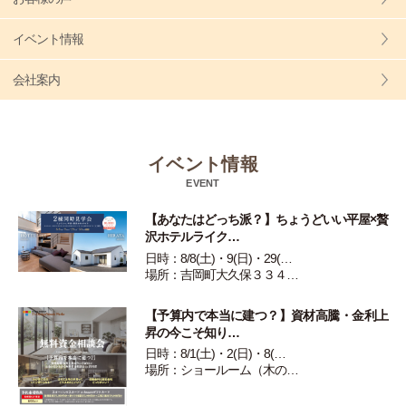
イベント情報
会社案内
イベント情報
EVENT
【あなたはどっち派？】ちょうどいい平屋×贅
沢ホテルライク…
日時：8/8(土)・9(日)・29(…
場所：吉岡町大久保３３４…
【予算内で本当に建つ？】資材高騰・金利上
昇の今こそ知り…
日時：8/1(土)・2(日)・8(…
場所：ショールーム（木の…