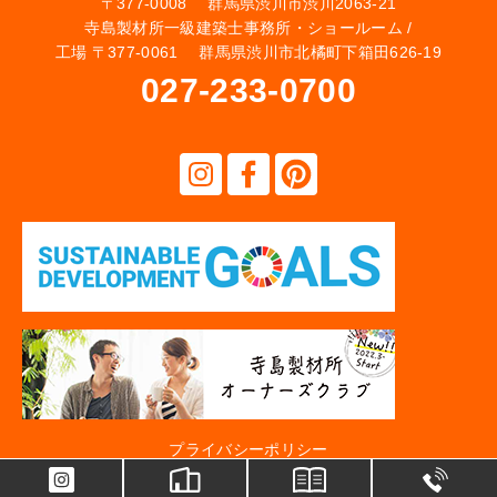
〒377-0008 群馬県渋川市渋川2063-21
寺島製材所一級建築士事務所・ショールーム /
工場 〒377-0061 群馬県渋川市北橘町下箱田626-19
027-233-0700
プライバシーポリシー
Copyright (c) Terajima Seizaisyo. All Rights Reserved. | Produced by ゴデスクリエイト