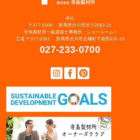
本社
〒377-0008 群馬県渋川市渋川2063-21
寺島製材所一級建築士事務所・ショールーム /
工場 〒377-0061 群馬県渋川市北橘町下箱田626-19
027-233-0700