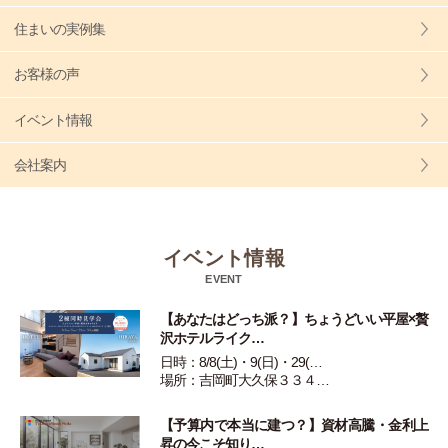
住まいの実例集
お客様の声
イベント情報
会社案内
イベント情報
EVENT
【あなたはどっち派？】ちょうどいい平屋×贅
沢ホテルライク…
日時：8/8(土)・9(日)・29(…
場所：吉岡町大久保３３４…
【予算内で本当に建つ？】資材高騰・金利上
昇の今こそ知り…