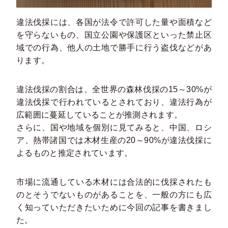
違法伐採には、各国が法令で許可した量や面積など
を守らないもの、国立公園や保護区といった禁止区
域での行為、他人の土地で勝手に行う盗伐などがあ
ります。
違法伐採の割合は、全世界の森林伐採の15～30%が
違法伐採で行われているとされており、違法行為が
広範囲に蔓延していることが推測されます。
さらに、国や地域を個別に見てみると、中国、ロシ
ア、熱帯諸国では木材生産の20～90%が違法伐採に
よるものと推定されています。
市場に流通している木材には合法的に伐採されたも
のとそうでないものがあることを、一般の方にも広
く知っていただきたいために今回の記事を書きまし
た。