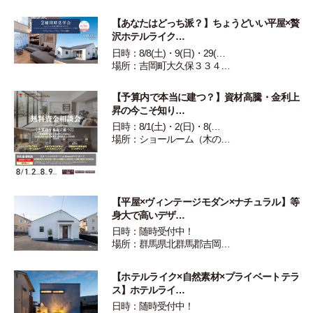
【あなたはどっち派？】ちょうどいい平屋×贅
沢ホテルライク…
日時：8/8(土)・9(日)・29(…
場所：吉岡町大久保３３４…
【予算内で本当に建つ？】資材高騰・金利上
昇の今こそ知り…
日時：8/1(土)・2(日)・8(…
場所：ショールーム（木の…
【平屋×ヴィンテージモダン×ナチュラル】等
身大で高いデザ…
日時：随時受付中！
場所：群馬県北群馬郡吉岡…
【ホテルライク×自然素材×プライベートテラ
ス】ホテルライ…
日時：随時受付中！