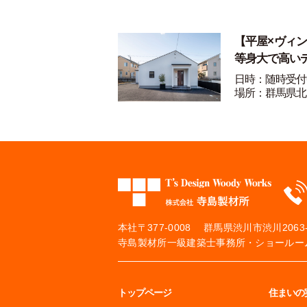
【平屋×ヴィ
等身大で高い
日時：随時受付
場所：群馬県北
本社
〒377-0008 群馬県渋川市渋川2063-
寺島製材所一級建築士事務所・ショールーム
トップページ
住まいの