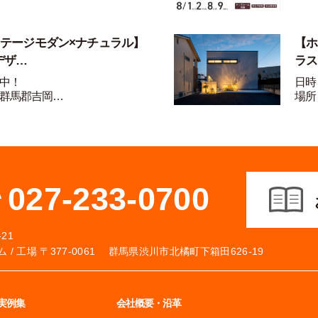
ンテージモダン×ナチュラル】
【ホ
デザ…
ラス
中！
日時
群馬郡吉岡…
場所
027-233-0700
21
 /
工場 〒377-0061 群馬県渋川市北橘町下箱田626-19
実例集
会社概要・沿革