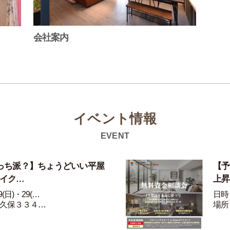
会社案内
イベント情報
EVENT
っち派？】ちょうどいい平屋
【予
ライク…
上昇
(日)・29(…
日時：
久保３３４…
場所