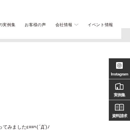
の実例集
お客様の声
会社情報
イベント情報
Instagram
実例集
資料請求
たε≡≡ﾍ( ´Д`)ﾉ