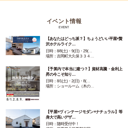
イベント情報
EVENT
【あなたはどっち派？】ちょうどいい平屋×贅
沢ホテルライク…
日時：8/8(土)・9(日)・29(…
場所：吉岡町大久保３３４…
【予算内で本当に建つ？】資材高騰・金利上
昇の今こそ知り…
日時：8/1(土)・2(日)・8(…
場所：ショールーム（木の…
【平屋×ヴィンテージモダン×ナチュラル】等
身大で高いデザ…
日時：随時受付中！