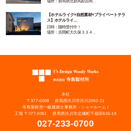
場所：群馬県北群馬郡吉岡…
【ホテルライク×自然素材×プライベートテラ
ス】ホテルライ…
日時：随時受付中！
場所：吉岡町大久保３３４…
本社
〒377-0008 群馬県渋川市渋川2063-21
寺島製材所一級建築士事務所・ショールーム /
工場 〒377-0061 群馬県渋川市北橘町下箱田626-19
027-233-0700