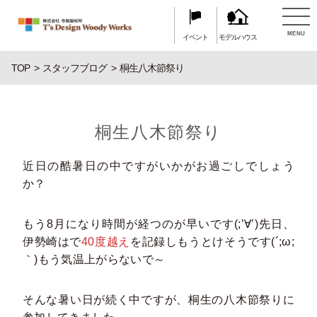
MENU
イベント
モデルハウス
TOP
スタッフブログ
桐生八木節祭り
桐生八木節祭り
近日の酷暑日の中ですがいかがお過ごしでしょう
か？
もう8月になり時間が経つのが早いです(;’∀’)先日、
伊勢崎はで
40度越え
を記録しもうとけそうです(´;ω;
｀)もう気温上がらないで～
そんな暑い日が続く中ですが、桐生の八木節祭りに