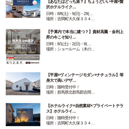
【あなたはどっち派？】ちょうどいい平屋×贅
沢ホテルライク…
日時：8/8(土)・9(日)・29(…
場所：吉岡町大久保３３４…
【予算内で本当に建つ？】資材高騰・金利上
昇の今こそ知り…
日時：8/1(土)・2(日)・8(…
場所：ショールーム（木の…
【平屋×ヴィンテージモダン×ナチュラル】等
身大で高いデザ…
日時：随時受付中！
場所：群馬県北群馬郡吉岡…
【ホテルライク×自然素材×プライベートテラ
ス】ホテルライ…
日時：随時受付中！
場所：吉岡町大久保３３４…