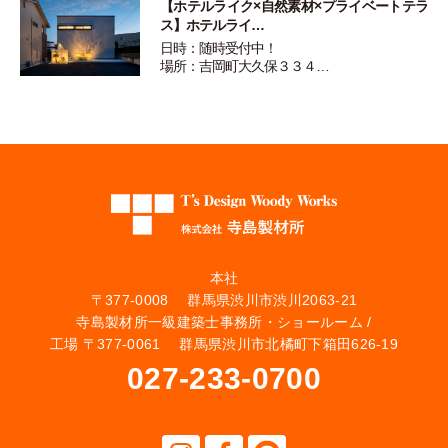
【ホテルライク×自然素材×プライベートテラ
ス】ホテルライ…
日時：随時受付中！
場所：吉岡町大久保３３４…
本社
〒377-0008 群馬県渋川市渋川2063-21
寺島製材所一級建築士事務所・ショールーム /
工場 〒377-0061 群馬県渋川市北橘町下箱田626-19
027-233-0700