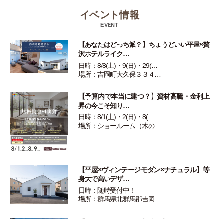
イベント情報
EVENT
【あなたはどっち派？】ちょうどいい平屋×贅
沢ホテルライク…
日時：8/8(土)・9(日)・29(…
場所：吉岡町大久保３３４…
【予算内で本当に建つ？】資材高騰・金利上
昇の今こそ知り…
日時：8/1(土)・2(日)・8(…
場所：ショールーム（木の…
【平屋×ヴィンテージモダン×ナチュラル】等
身大で高いデザ…
日時：随時受付中！
場所：群馬県北群馬郡吉岡…